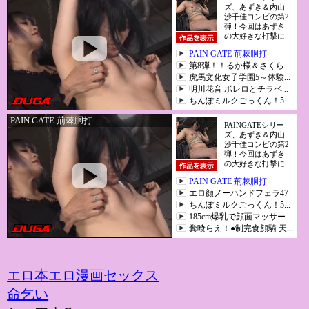
エロ本
エロ漫画
セックス
命乞い