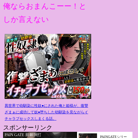
俺ならおまんこーー！と
しか言えない
異世界で幼馴染に性奴●にされた俺と姫様が、復讐
ざまぁに成功して奴●堕ちした幼馴染を見ながらイ
チャラブセックスしまくる話。
スポンサーリンク