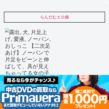
らんだむエロ娘
【二次足あげ】ノーパンで片足をピー
ンと伸ばして、具が見えちゃってる女
の子