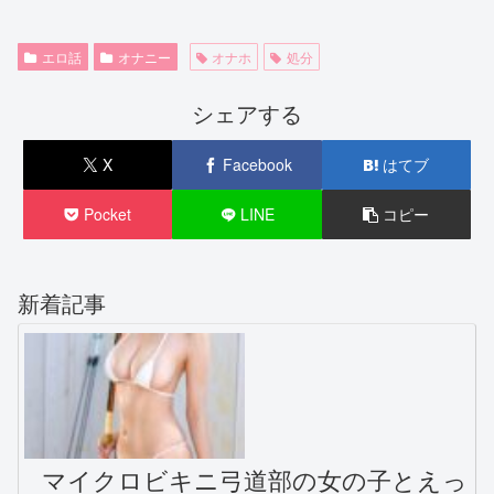
エロ話
オナニー
オナホ
処分
シェアする
X
Facebook
はてブ
Pocket
LINE
コピー
新着記事
マイクロビキニ弓道部の女の子とえっ